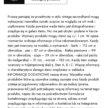
Proszę pamiętaj że przedmioty w stylu vintage secondhand mogą
wykazywać niewielkie oznaki zużycia ze względu na ich wiek i
użytkowanie. Każda poważna wada itemu jest sfotografowana i
znajduje się w galerii itemu. Nic nie jest ukryte i podane w karcie
produktu. Wymiary produktu mogą różnić się +/- 1 cm. W opisie
rozmiarów widnieje informacja o ficie rekomendowanym. Każdy
item jest mierzony na modelu o wymiarach: - barki – 112 cm w
obwodzie, - pas – 87 cm w obwodzie, - klatka piersiowa – 99
cm w obwodzie, - szyja – 39 cm w obwodzie, - ręka (od pachy
do nadgarstka) – 51 cm, - wzrost – 182 cm, Każdy item zostaje
oceniony w trójstopniowej skali tj. Stan A, B i C. Więcej informacji
o charakterystyce danego stanu znajdziesz w zakładce
INFORMACJE DODATKOWE naszej strony. Wszystkie wady
produktów które są usuwalne zostają usunięte oraz każdy produkt
zostaje przygotowany odpowiednio do sprzedaży (pranie,
prasowanie itd.) Jeśli potrzebujesz więcej informacji na temat tego
produktu, napisz do nas za pośrednictwem formularza
kontaktowego znajdującego się na stronie, adresu e-mail
znajdującego się w informacjach o kontakcie lub na Instagramie.