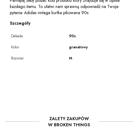
Pamiętaj żeby podać kod produktu który znajduje się w opisie
każdego itemu. To ułatwi nam sprawną odpowiedź na Twoje
pytanie. Adidas vintage kurtka pikowana 90s
Szczegóły
Dekada
90s
Kolor
granatowy
Rozmiar
M
ZALETY ZAKUPÓW
W BROKEN THINGS