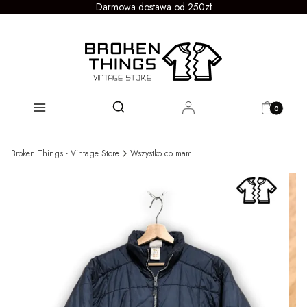
Darmowa dostawa od 250zł
Produkty w 
Otwórz wyszukiwarkę
Szukaj
Menu
Zaloguj się
Koszyk
Broken Things - Vintage Store
Wszystko co mam